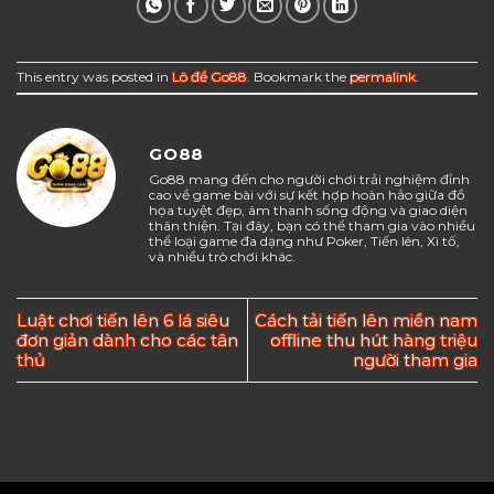
This entry was posted in
Lô đề Go88
. Bookmark the
permalink
.
GO88
Go88 mang đến cho người chơi trải nghiệm đỉnh
cao về game bài với sự kết hợp hoàn hảo giữa đồ
họa tuyệt đẹp, âm thanh sống động và giao diện
thân thiện. Tại đây, bạn có thể tham gia vào nhiều
thể loại game đa dạng như Poker, Tiến lên, Xì tố,
và nhiều trò chơi khác.
Luật chơi tiến lên 6 lá siêu
Cách tải tiến lên miền nam
đơn giản dành cho các tân
offline thu hút hàng triệu
thủ
người tham gia