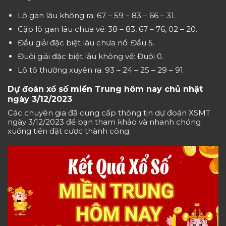
Lô gan lâu không ra: 67 – 59 – 83 – 66 – 31.
Cặp lô gan lâu chưa về: 38 – 83, 67 – 76, 02 – 20.
Đầu giải đặc biệt lâu chưa nổ: Đầu 5.
Đuôi giải đặc biệt lâu không về: Đuôi 0.
Lô tô thường xuyên ra: 93 – 24 – 25 – 29 – 91.
Dự đoán xổ số miền Trung hôm nay chủ nhật
ngày 3/12/2023
Các chuyên gia đã cung cấp thông tin dự đoán XSMT
ngày 3/12/2023 để bạn tham khảo và nhanh chóng
xuống tiền đặt cược thành công.