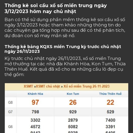
Thống kê soi cầu xổ số miền trung ngày
3/12/2023 hôm nay chủ nhật
Bạn có thể sử dụng phần mềm thống kê soi cầu xổ số
ngày 3/12/2023 hoặc tham khảo những thông tin do
các chuyên gia tổng hợp như sau để có thể phân tích,
dự đoán con số may mắn sẽ nổ.
Thống kê bảng KQXS miền Trung kỳ trước chủ nhật
ngày 26/11/2023
Kỳ trước chủ nhật ngày 26/11/2023, xổ số miền Trung
mở thưởng tại các nhà đài Khánh Hòa, Kon Tum, Thừa
Thiên Huế. Kết quả đã xổ cho ra những cầu lô đẹp cụ
thể gồm: