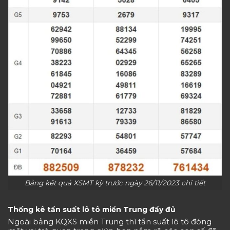
Bảng kết quả XSMT kỳ trước ngày 26/11/2023 chi tiết
Thống kê tần suất lô tô miền Trung đầy đủ
Ngoài bảng KQXS miền Trung thì tần suất lô tô đóng