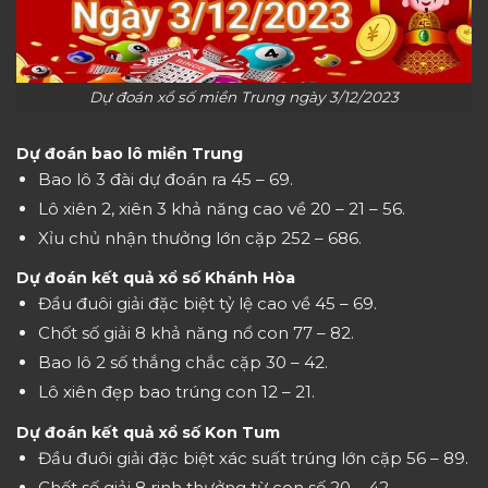
Dự đoán xổ số miền Trung ngày 3/12/2023
Dự đoán bao lô miền Trung
Bao lô 3 đài dự đoán ra 45 – 69.
Lô xiên 2, xiên 3 khả năng cao về 20 – 21 – 56.
Xỉu chủ nhận thưởng lớn cặp 252 – 686.
Dự đoán kết quả xổ số Khánh Hòa
Đầu đuôi giải đặc biệt tỷ lệ cao về 45 – 69.
Chốt số giải 8 khả năng nổ con 77 – 82.
Bao lô 2 số thắng chắc cặp 30 – 42.
Lô xiên đẹp bao trúng con 12 – 21.
Dự đoán kết quả xổ số Kon Tum
Đầu đuôi giải đặc biệt xác suất trúng lớn cặp 56 – 89.
Chốt số giải 8 rinh thưởng từ con số 20 – 42.