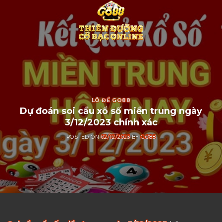
Skip
to
content
LÔ ĐỀ GO88
Dự đoán soi cầu xổ số miền trung ngày
3/12/2023 chính xác
POSTED ON
02/12/2023
BY
GO88