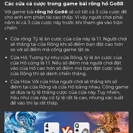
Các cửa cá cược trong game bài rồng hổ Go88
Với game bài
rồng hổ Go88
sẽ có tất cả 3 cửa cược để
cho anh em phân tài cao thấp. Vì vậy người chơi phải
nắm kĩ cả 3 cửa cược này trước khi tham gia vào trận
chiến:
Cửa rồng: Tỷ lệ ăn cược của cửa này là 1:1. Người chơi
sẽ thắng tại cửa Rồng khi số điểm bạn đặt cao hơn
so với số điểm mà cổng game lật ra.
Cửa Hổ: Tương tự như cửa Rồng, tỷ lệ ăn cược của
cửa Hổ cũng là 1:1. Nếu số điểm mà người chơi đặt
vào của Hổ cao hơn số điểm mà bạn đặt cược vào
cửa Rồng thì sẽ dành chiến thắng.
Cửa Hòa: Với cửa Hòa người chơi sẽ thắng khi số
điểm tại cửa Rồng và cửa Hổ bằng nhau. Cổng game
sẽ đưa ra tỷ lệ thắng cược của cửa này. Tuy nhiên,
hầu như cửa này có tỷ lệ rất là cao, nhưng xác suất
để vào thì lại rất thấp.