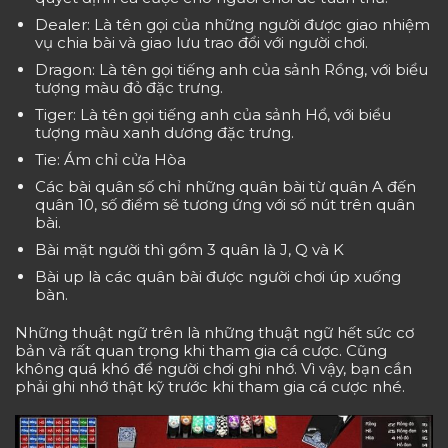
Dealer: Là tên gọi của những người được giao nhiệm
vụ chia bài và giao lưu trao đổi với người chơi.
Dragon: Là tên gọi tiếng anh của sảnh Rồng, với biểu
tượng màu đỏ đặc trưng.
Tiger: Là tên gọi tiếng anh của sảnh Hổ, với biểu
tượng màu xanh dương đặc trưng.
Tie: Ám chỉ cửa Hòa
Các bài quân số chỉ những quân bài từ quân A đến
quân 10, số điểm sẽ tương ứng với số nút trên quân
bài.
Bài mặt người thì gồm 3 quân là J, Q và K
Bài up là các quân bài được người chơi úp xuống
bàn.
Những thuật ngữ trên là những thuật ngữ hết sức cơ
bản và rất quan trọng khi tham gia cá cược. Cũng
không quá khó để người chơi ghi nhớ. Vì vậy, bạn cần
phải ghi nhớ thật kỹ trước khi tham gia cá cược nhé.