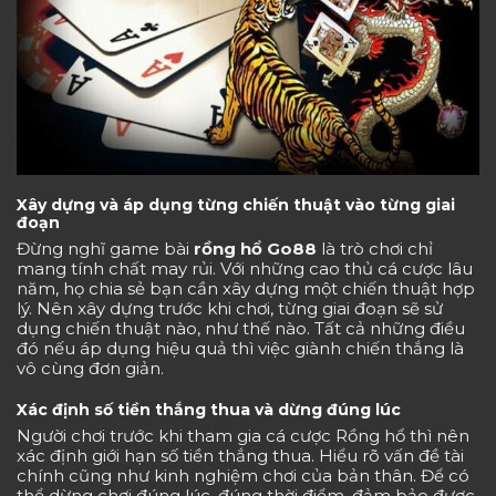
Xây dựng và áp dụng từng chiến thuật vào từng giai
đoạn
Đừng nghĩ game bài
rồng hổ Go88
là trò chơi chỉ
mang tính chất may rủi. Với những cao thủ cá cược lâu
năm, họ chia sẻ bạn cần xây dựng một chiến thuật hợp
lý. Nên xây dựng trước khi chơi, từng giai đoạn sẽ sử
dụng chiến thuật nào, như thế nào. Tất cả những điều
đó nếu áp dụng hiệu quả thì việc giành chiến thắng là
vô cùng đơn giản.
Xác định số tiền thắng thua và dừng đúng lúc
Người chơi trước khi tham gia cá cược Rồng hổ thì nên
xác định giới hạn số tiền thắng thua. Hiểu rõ vấn đề tài
chính cũng như kinh nghiệm chơi của bản thân. Để có
thể dừng chơi đúng lúc, đúng thời điểm, đảm bảo được