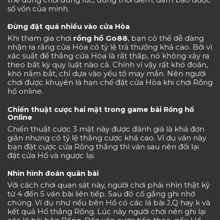
số vốn của mình.
Đừng đặt quá nhiều vào cửa Hòa
Khi tham gia chơi
rồng hổ Go88
, bạn có thể dễ dàng
nhận ra rằng cửa Hòa có tỷ lệ trả thưởng khá cao. Bởi vì
xác suất để thắng cửa Hòa là rất thấp, nó không xảy ra
theo bất kỳ quy luật nào cả. Chính vì vậy rất khó đoán,
khó nắm bắt, chỉ dựa vào yếu tố may mắn. Nên người
chơi được khuyên là hạn chế đặt cửa Hòa khi chơi Rồng
hổ online.
Chiến thuật cược hai mặt trong game bài Rồng hổ
Online
Chiến thuật cược 3 mặt này được đánh giá là khá đơn
giản nhưng có tỷ lệ thắng cược khá cao. Ví dụ ván này
bạn đặt cược cửa Rồng thắng thì ván sau nên đổi lại
đặt cửa Hổ và ngược lại.
Nhìn hình đoán quân bài
Với cách chơi quan sát này, người chơi phải nhìn thật kỹ
từ 4 đến 5 ván bài liên tiếp. Sau đó cố gắng ghi nhớ
chúng. Ví dụ như nếu bên Hổ có các lá bài J,Q hay k và
kết quả Hổ thắng Rồng. Lúc này người chơi nên ghi lại