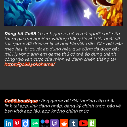
Rồng hổ Go88
là sảnh game thú vị mà người chơi nên
tham gia trải nghiệm. Những thông tin chi tiết nhất về
tựa game đã được chia sẻ qua bài viết trên. Đặc biệt các
mẹo hay, bí quyết áp dụng hiệu quả cũng đã được bật
mí. Hy vọng anh em game thủ có thể áp dụng thành
công vào ván cược của mình và dành chiến thắng tại
https://go88.yokohama/
Go88.boutique
cổng game bài đổi thưởng cập nhật
link tải app, link đăng nhập, đăng ký chính thức, bảo vệ
bạn khỏi app lậu, app không chính thức.