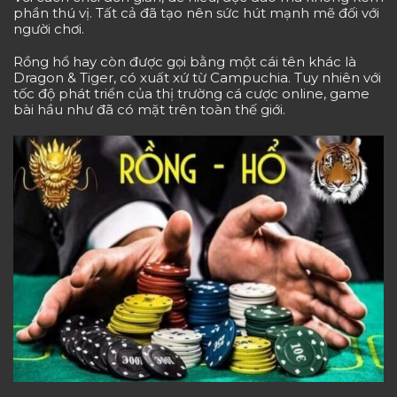
phần thú vị. Tất cả đã tạo nên sức hút mạnh mẽ đối với
người chơi.
Rồng hổ hay còn được gọi bằng một cái tên khác là
Dragon & Tiger, có xuất xứ từ Campuchia. Tuy nhiên với
tốc độ phát triển của thị trường cá cược online, game
bài hầu như đã có mặt trên toàn thế giới.