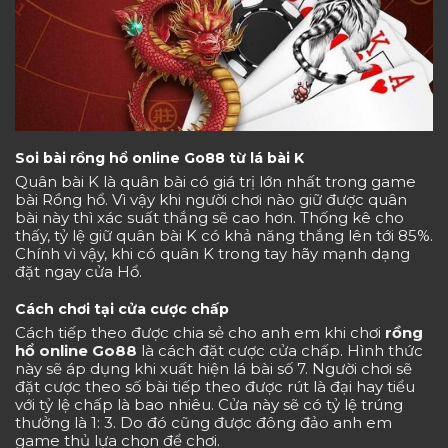
Soi bài rồng hổ online Go88 từ lá bài K
Quân bài K là quân bài có giá trị lớn nhất trong game
bài Rồng hổ. Vì vậy khi người chơi nào giữ được quân
bài này thì xác suất thắng sẽ cao hơn. Thống kê cho
thấy, tỷ lệ giữ quân bài K có khả năng thắng lên tới 85%.
Chính vì vậy, khi có quân K trong tay hãy mạnh dạng
đặt ngay cửa Hổ.
Cách chơi tại cửa cược chấp
Cách tiếp theo được chia sẻ cho anh em khi chơi
rồng
hổ online Go88
là cách đặt cược cửa chấp. Hình thức
này sẽ áp dụng khi xuất hiện lá bài số 7. Người chơi sẽ
đặt cược theo số bài tiếp theo được rút là đại hay tiểu
với tỷ lệ chấp là bao nhiêu. Cửa này sẽ có tỷ lệ trúng
thưởng là 1: 3. Do đó cũng được đông đảo anh em
game thủ lựa chọn để chơi.