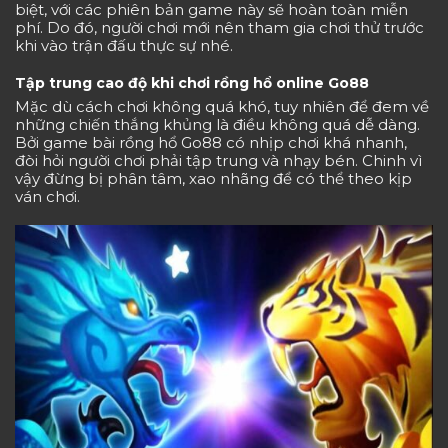
biệt, với các phiên bản game này sẽ hoàn toàn miễn
phí. Do đó, người chơi mới nên tham gia chơi thử trước
khi vào trận đấu thực sự nhé.
Tập trung cao độ khi chơi rồng hổ online Go88
Mặc dù cách chơi không quá khó, tuy nhiên để đem về
những chiến thắng khủng là điều không quá dễ dàng.
Bởi game bài rồng hổ Go88 có nhịp chơi khá nhanh,
đòi hỏi người chơi phải tập trung và nhạy bén. Chinh vì
vậy đừng bị phân tâm, xao nhãng để có thể theo kịp
ván chơi.