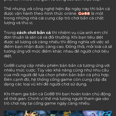
Thế nhưng, với công nghệ hiện đại ngày nay thì bắn cá
được vận hành theo hình thức online.
Go88
là một
trong những nhà cái cung cấp trò chơi bắn cá chất
lượng và thú vị.
Trong
cách chơi bắn cá
thì nhiệm vụ của anh em chỉ
đơn thuần là săn cá và đổi thưởng. Khi bạn tiêu diệt
được số lượng cá càng nhiều thì đồng nghĩa với việc số
điểm bạn nhận được càng cao. Đồng thời, mỗi loài cá sẽ
tương ứng với mức điểm khác nhau để người chơi tiêu
diệt.
Go88 cung cấp nhiều phiên bản bắn cá tương ứng với
nhiều mức cược. Tùy vào khả năng cũng như nhu cầu
của mỗi người để lựa chọn phiên bản bắn cá phù hợp.
Bên cạnh đó, hệ thống cổng game còn cung cấp đa
dạng các loại vũ khí để người chơi sử dụng.
Khi tham gia bắn cá Go88 thì bạn hoàn toàn chủ động
về thời gian. Chính vì thế mà lượng người tham gia vào
trò chơi này tại cổng game ngày càng nhiều.