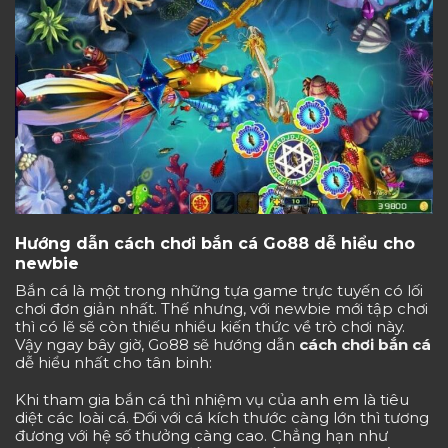
Hướng dẫn cách chơi bắn cá Go88 dễ hiểu cho
newbie
Bắn cá là một trong những tựa game trực tuyến có lối
chơi đơn giản nhất. Thế nhưng, với newbie mới tập chơi
thì có lẽ sẽ còn thiếu nhiều kiến thức về trò chơi này.
Vậy ngay bây giờ, Go88 sẽ hướng dẫn
cách chơi bắn cá
dễ hiểu nhất cho tân binh:
Khi tham gia bắn cá thì nhiệm vụ của anh em là tiêu
diệt các loài cá. Đối với cá kích thước càng lớn thì tương
đương với hệ số thưởng càng cao. Chẳng hạn như