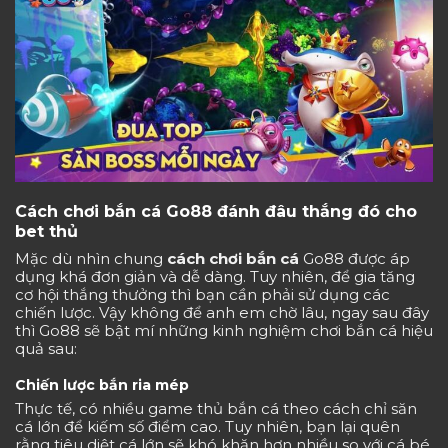
Cách chơi bắn cá Go88 đánh đâu thắng đó cho
bet thủ
Mặc dù nhìn chung
cách chơi bắn cá
Go88 được áp
dụng khá đơn giản và dễ dàng. Tuy nhiên, để gia tăng
cơ hội thắng thưởng thì bạn cần phải sử dụng các
chiến lược. Vậy không để anh em chờ lâu, ngay sau đây
thì Go88 sẽ bật mí những kinh nghiệm chơi bắn cá hiệu
quả sau:
Chiến lược bắn ria mép
Thực tế, có nhiều game thủ bắn cá theo cách chỉ săn
cá lớn để kiếm số điểm cao. Tuy nhiên, bạn lại quên
rằng tiêu diệt cá lớn sẽ khó khăn hơn nhiều so với cá bé.