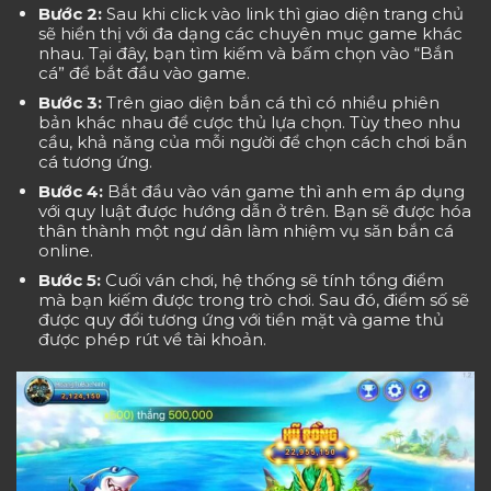
Bước 2:
Sau khi click vào link thì giao diện trang chủ
sẽ hiển thị với đa dạng các chuyên mục game khác
nhau. Tại đây, bạn tìm kiếm và bấm chọn vào “Bắn
cá” để bắt đầu vào game.
Bước 3:
Trên giao diện bắn cá thì có nhiều phiên
bản khác nhau để cược thủ lựa chọn. Tùy theo nhu
cầu, khả năng của mỗi người để chọn cách chơi bắn
cá tương ứng.
Bước 4:
Bắt đầu vào ván game thì anh em áp dụng
với quy luật được hướng dẫn ở trên. Bạn sẽ được hóa
thân thành một ngư dân làm nhiệm vụ săn bắn cá
online.
Bước 5:
Cuối ván chơi, hệ thống sẽ tính tổng điểm
mà bạn kiếm được trong trò chơi. Sau đó, điểm số sẽ
được quy đổi tương ứng với tiền mặt và game thủ
được phép rút về tài khoản.