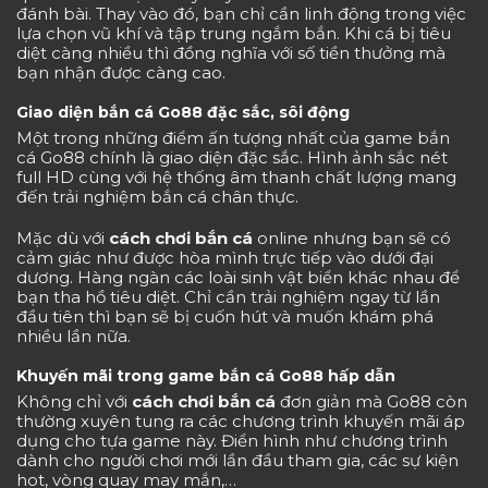
đánh bài. Thay vào đó, bạn chỉ cần linh động trong việc
lựa chọn vũ khí và tập trung ngắm bắn. Khi cá bị tiêu
diệt càng nhiều thì đồng nghĩa với số tiền thưởng mà
bạn nhận được càng cao.
Giao diện bắn cá Go88 đặc sắc, sôi động
Một trong những điểm ấn tượng nhất của game bắn
cá Go88 chính là giao diện đặc sắc. Hình ảnh sắc nét
full HD cùng với hệ thống âm thanh chất lượng mang
đến trải nghiệm bắn cá chân thực.
Mặc dù với
cách chơi bắn cá
online nhưng bạn sẽ có
cảm giác như được hòa mình trực tiếp vào dưới đại
dương. Hàng ngàn các loài sinh vật biển khác nhau để
bạn tha hồ tiêu diệt. Chỉ cần trải nghiệm ngay từ lần
đầu tiên thì bạn sẽ bị cuốn hút và muốn khám phá
nhiều lần nữa.
Khuyến mãi trong game bắn cá Go88 hấp dẫn
Không chỉ với
cách chơi bắn cá
đơn giản mà Go88 còn
thường xuyên tung ra các chương trình khuyến mãi áp
dụng cho tựa game này. Điển hình như chương trình
dành cho người chơi mới lần đầu tham gia, các sự kiện
hot, vòng quay may mắn,…