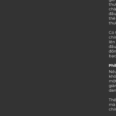
thư
chà
đầu
thê
thư
Có 
chí
lên
đầu
đồn
bạc
Phil
Nếu
khô
một
già
dan
Thế
mà 
chí