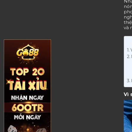
Nh
nón
pho
ngh
thi
và 
N
Vì 