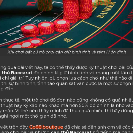
Khi chơi bất cứ trò chơi cần giữ bình tĩnh và tâm lý ổn định
ng qua bài viết này, ta có thể thấy được kỹ thuật chơi bài củ
 thủ Baccarat
đó chính là giữ bình tĩnh và mang một tâm 
i chỉ giải trí. Tuy nhiên, dù chọn lựa cách chơi như thế nào đi
 thì sự bình tĩnh, tỉnh táo quan sát ván cược là một sự chọn 
g đắn.
n thực tế, một trò chơi đỏ đen nào cũng không có quá nhiề
 thuật hay kỹ xảo nào khác mà hơn 50% đó chính là nhờ và
 mắn. Vì thế nếu thấy mình đã thua quá nhiều thì hãy dừng 
nghỉ ngơi một thời gian đã nhé.
 viết trên đây,
Go88.boutique
đã chia sẻ đến anh em về các 
iệm chơi bài và những
cao thủ Baccarat
nổi tiếng mà bạn 