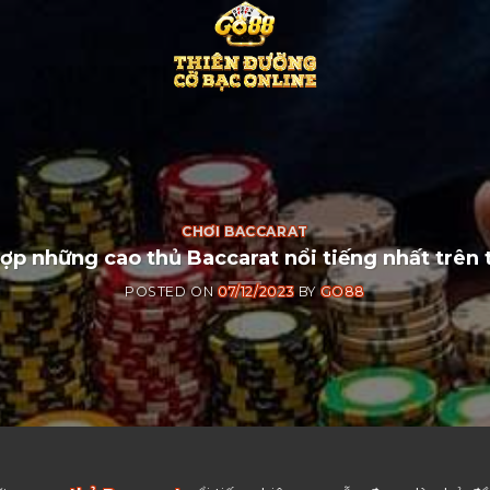
CHƠI BACCARAT
ợp những cao thủ Baccarat nổi tiếng nhất trên t
POSTED ON
07/12/2023
BY
GO88