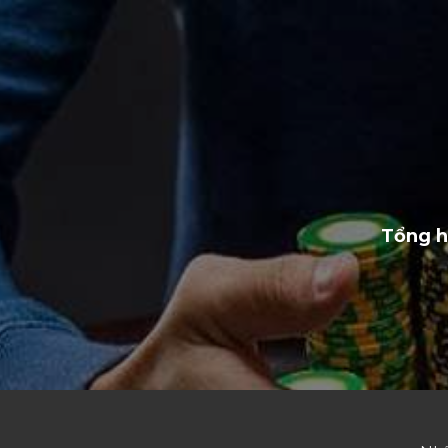
Skip
to
content
Tổng h