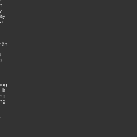
nh
y
gày
ra
nhân
0
ới
ũng
 là
ừng
ong
r