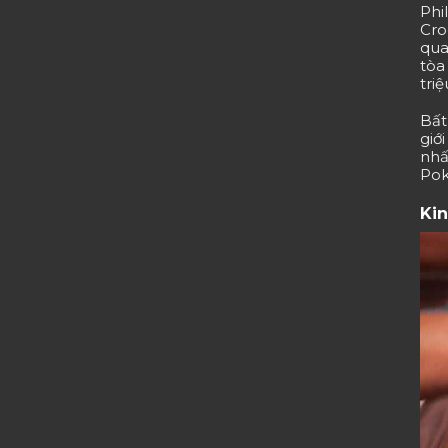
Phi
Cro
qua
tòa
tri
Bất
giớ
nhấ
Pok
Kin