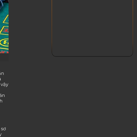
ăn
á
 vậy
ván
nh
 sơ
y