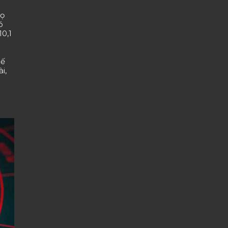
họ
ó
10,1
hế
i,