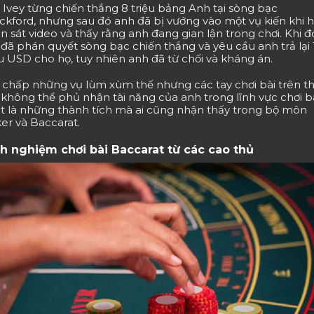
l Ivey từng chiến thắng 8 triệu bảng Anh tại sòng bạc
ckford, nhưng sau đó anh đã bị vướng vào một vụ kiến khi 
n sát video và thấy rằng anh đang gian lận trong chơi. Khi đ
 đã phán quyết sòng bạc chiến thắng và yêu cầu anh trả lại 
ệu USD cho họ, tuy nhiên anh đã từ chối và kháng án.
 chấp những vụ lùm xùm thế nhưng các tay chơi bài trên t
i không thể phủ nhận tài năng của anh trong lĩnh vực chơi bà
t là những thành tích mà ai cũng nhận thấy trong bộ môn
er và Baccarat.
h nghiệm chơi bài Baccarat từ các cao thủ