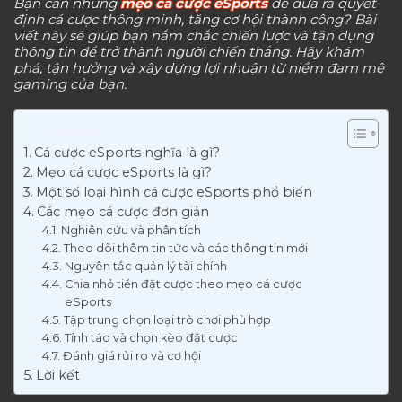
Bạn cần những
mẹo cá cược eSports
để đưa ra quyết
định cá cược thông minh, tăng cơ hội thành công? Bài
viết này sẽ giúp bạn nắm chắc chiến lược và tận dụng
thông tin để trở thành người chiến thắng. Hãy khám
phá, tận hưởng và xây dựng lợi nhuận từ niềm đam mê
gaming của bạn.
Nội dung chính:
Cá cược eSports nghĩa là gì?
Mẹo cá cược eSports là gì?
Một số loại hình cá cược eSports phổ biến
Các mẹo cá cược đơn giản
Nghiên cứu và phân tích
Theo dõi thêm tin tức và các thông tin mới
Nguyên tắc quản lý tài chính
Chia nhỏ tiền đặt cược theo mẹo cá cược
eSports
Tập trung chọn loại trò chơi phù hợp
Tỉnh táo và chọn kèo đặt cược
Đánh giá rủi ro và cơ hội
Lời kết