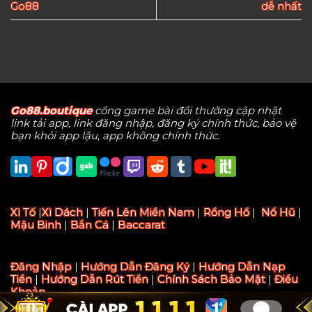
Go88
dễ nhất
Go88.boutique
cổng game bài đổi thưởng cập nhật
link tải app, link đăng nhập, đăng ký chính thức, bảo vệ
bạn khỏi app lậu, app không chính thức.
Xì Tố
|
Xì Dách
|
Tiến Lên Miền Nam
|
Rồng Hổ
|
Nổ Hũ
|
Mậu Binh
|
Bắn Cá
|
Baccarat
Đăng Nhập
|
Hướng Dẫn Đăng Ký
|
Hướng Dẫn Nạp
Tiền
|
Hướng Dẫn Rút Tiền
|
Chính Sách Bảo Mật
|
Điều
Khoản