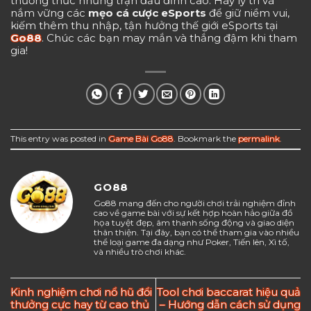
thưởng thức những trận đấu đỉnh cao. Hãy lý trí và
nắm vững các
mẹo cá cược eSports
để giữ niềm vui,
kiếm thêm thu nhập, tận hưởng thế giới eSports tại
Go88
. Chúc các bạn may mắn và thắng đậm khi tham
gia!
This entry was posted in
Game Bài Go88
. Bookmark the
permalink
.
GO88
Go88 mang đến cho người chơi trải nghiệm đỉnh
cao về game bài với sự kết hợp hoàn hảo giữa đồ
họa tuyệt đẹp, âm thanh sống động và giao diện
thân thiện. Tại đây, bạn có thể tham gia vào nhiều
thể loại game đa dạng như Poker, Tiến lên, Xì tố,
và nhiều trò chơi khác.
Kinh nghiệm chơi nổ hũ đổi
Tool chơi baccarat hiệu quả
thưởng cực hay từ cao thủ
– Hướng dẫn cách sử dụng