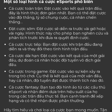
Một số loại hình cá cược eSports phổ biến
Cá cược toàn trận: Đặt cược vào kết quả trận đấu,
đây là hình thức đơn giản nhất. Bạn có thể đặt cược
vào đội thắng, tỷ số chung cuộc, cá nhân chiến
thắng…
Đặt cược sớm: Đặt cược sẽ diễn ra trước vài giờ hoặc
vài ngày. Hình thức này cho phép bạn nghiên cứu và
phân tích trước khi đưa ra quyết định cược.
Cá cược trực tiếp: Bạn đặt cược khi trận đấu đang
diễn ra và thay đổi theo tình hình trận đấu.
Cá cược dài hạn: Đặt cược vào kết quả của một giải
đấu, dự đoán cá nhân hoặc đội tuyển vô địch giải
đấu.
Cá cược trong game: Đặt cược vào sự kiện xảy ra
trong trò chơi. Cụ thể là kết quả của một ván đấu,
hay cá nhân, đội tuyển đạt được thành tích nào đó.
Cá cược fantasy: Bạn tạo đội hình ảo từ các cầu thủ
eSport và nhận điểm dựa trên hiệu suất của họ
trong các trận đấu thực tế. Bạn cạnh tranh để xếp
hạng và có thể nhận được phần thưởng.
Hãy tìm hiểu và chơi loại cá cược bạn mong muốn. Tận