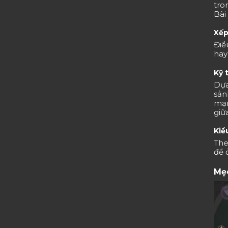
tro
Bài
Xếp
Điề
hay
Kỹ 
Dựa
sản
mạn
giữ
Kiể
The
để 
Mẹ