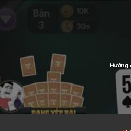
Skip
to
content
Hướng d