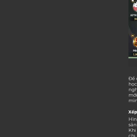
Để 
học
ngh
mới
mìn
Xếp
Hìn
sản
Khi
chi