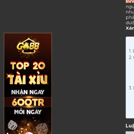
Bi
ngư
như
phả
dướ
Xá
N
Luậ