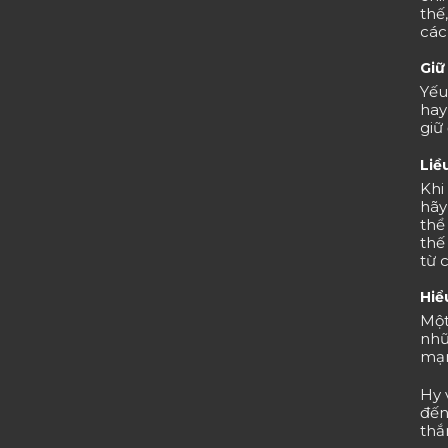
thế
các
Giữ
Yếu
hay
giữ
Liề
Khi
hãy
thể
thế
từ 
Hiể
Một
nhữ
mạn
Hy 
đến
thắ