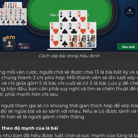
Cách xếp bài trong Mậu Binh
ng mỗi ván cược, người chơi sẽ được chia 13 lá bài bất kỳ và 
 chúng thành 3 chi phù hợp. Mỗi thành viên sẽ lần lượt xếp 
 và chi giữa gồm 5 lá bài, chi cuối sẽ có 3 lá bài. Lưu ý, để ch
ng trận đấu, bạn cần phải suy nghĩ và tìm ra chiến thuật để 
ớc phải mạnh hơn chi sau.
 người tham gia sẽ có khoảng thời gian thích hợp để xếp bà
 đó sẽ ngửa bài và so sánh với nhau. Nếu ai có được sảnh và 
h hơn sẽ là người giành chiến thắng.
 theo độ mạnh của lá bài
 như bạn đã hiểu được luật chơi và sức mạnh của từng lá b