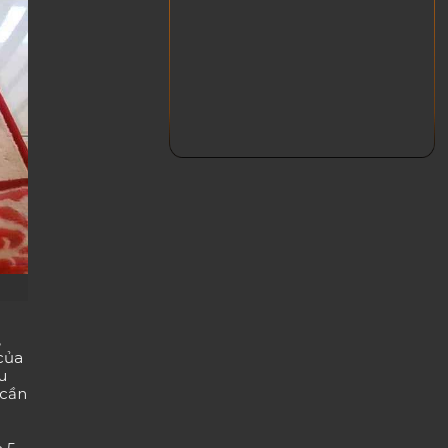
,
của
ểu
 cần