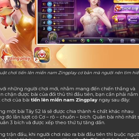
uật chơi tiến lên miền nam Zingplay cơ bản mà người nên tìm hi
 với những người chơi mới, nhằm mang đến chiến thắng và
n chặn được bài của đối thủ thì đầu tiên, bạn cần phải nắm
t chơi của bài
tiến lên miền nam Zingplay
ngay sau đây:
ng một bài Tây 52 lá sẽ được chia thành 4 chất khác nhau
ng đó lần lượt có Cơ – rô – chuồn – bích. Quân bài nhỏ nhất 
quân 3 bích và được xếp theo thứ tự tăng dần.
ng trận đấu, khi người chơi nào ra bài đầu tiên thì buộc ngườ