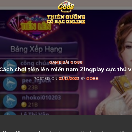
GAME BÀI GO88
Cách chơi tiến lên miền nam Zingplay cực thú v
POSTED ON
03/12/2023
BY
GO88