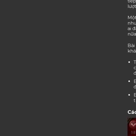
tiế
lượ
Một
như
ai 
nữa
Bà
khá
T
c
đ
B
đ
B
t
Các