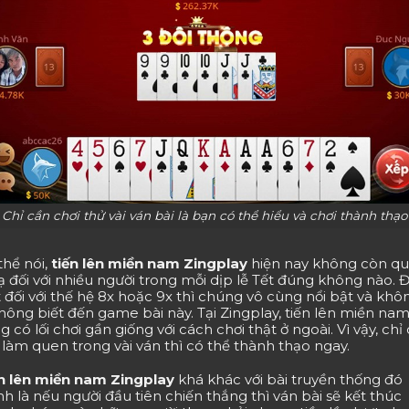
Chỉ cần chơi thử vài ván bài là bạn có thể hiểu và chơi thành thạo
thể nói,
tiến lên miền nam Zingplay
hiện nay không còn q
lạ đối với nhiều người trong mỗi dịp lễ Tết đúng không nào. 
t đối với thế hệ 8x hoặc 9x thì chúng vô cùng nổi bật và khô
không biết đến game bài này. Tại Zingplay, tiến lên miền na
g có lối chơi gần giống với cách chơi thật ở ngoài. Vì vậy, chỉ
 làm quen trong vài ván thì có thể thành thạo ngay.
n lên miền nam Zingplay
khá khác với bài truyền thống đó
nh là nếu người đầu tiên chiến thắng thì ván bài sẽ kết thúc