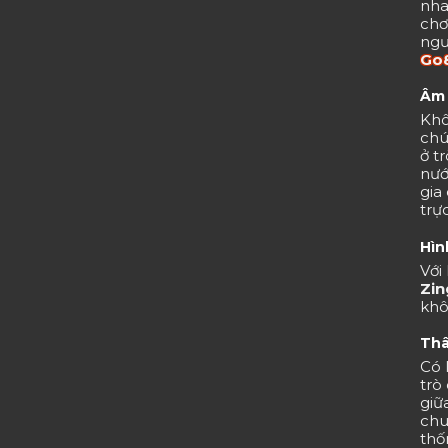
nha
chơ
ngư
Go
Âm 
Khô
chú
ở t
nướ
gia
trự
Hìn
Với
Zin
khô
Thâ
Có 
trò
giữ
chu
thố