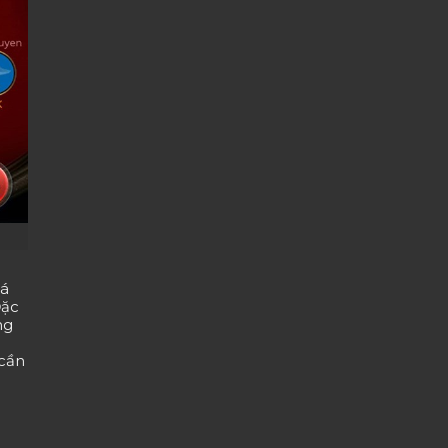
uá
Đặc
ng
m
 cần